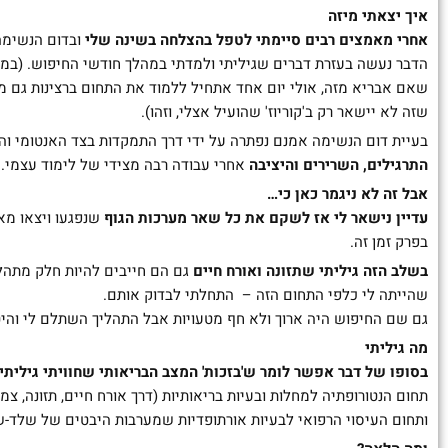
איך יצאתי מיזה
אחרי מאמצים רבים סיימתי
לטפל בהצלחה בשינה שלי
ובדום הנשימה
הדבר נעשה בעזרת דברים שגיליתי ולמדתי במהלך חודשי החיפוש. (
שאם אבריא מזה, אולי יום אחד אתחיל ללמוד את התחום ברצינות גם מ
שזה לא יישאר רק ב'קוריוז' שהועיל אצלי, וזהו).
בעיית דום הנשימה אמנם נפתרה על ידי דרך התמקדות בצד האנטומי וה
התרגילים, השרירים והיציבה
אחרי עבודה רבה מצידי של לימוד עצמי.
אבל זה לא ניגמר כאן כי…
עדיין נישאר לי אז לשקם את כל שאר מערכות הגוף
שנפגעו ויצאו מא
בפרק זמן זה.
בשלב הזה גיליתי שתזונה ואורח חיים
גם הם חייבים להיות חלק מתהל
שהייתה לי כלפי התחום הזה – התחלתי לבדוק אותם.
גם שם החיפוש היה ארוך ולא חף מטעויות אבל התהליך השתלם לי והיטי
מה גיליתי
בסופו של דבר אפשר לומר ש'בזכות' המצב הבריאותי שחוויתי גילית
תחום הנטורופתיה למחלות ובעיות בריאותיות (דרך אורח חיים, תזונה, צמ
ותחום העיסוי הרפואי לבעיות אורתופדיות שמערבות היבטים של שלד-שר