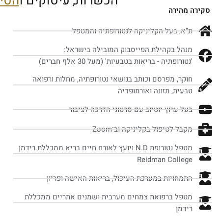
הכשרות, עיסוקים ו
הסיפ
סקירה מהירה
ת"א, בעל הקליניקה לנטורופתיה והמטפל
מנהל בקהילת הפייסבוק המובילה בישראל:
'נטורופתיה - בריאות בטבעיות' (מעל 30 אלף חברים)
חוקר, מפרסם וכותב בנושאי נטורופתיה, מחלות ורפואה
טבעית, תזונה ואורתופדיה
בעל ערוץ יוטיוב עם סרטוני הדרכה לציבור
מקבל לטיפול בקליניקה וב־Zoom
מטפל נטורופת N.D ויועץ לאורח חיים בריא ממכללת רידמן
Reidman College‏
התמחויות במערכת העיכול, בריאות האישה ופריון
מטפל ברפואת צמחים מערבית ושמנים אתריים ממכללת
רידמן