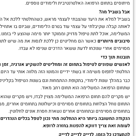
מיתוסים בתחום הרפואה האלטרנטיבית ולימודים נוספים.
אבל בשביל מה?
בשביל למלא את היעד שהצבתי לעצמי מראש, כשהחלטתי ללכת אל התחום
לאותה קבלה שקיבלתי על עצמי עוד בטרם הלימודים, שביום בו אתחיל
המשלימה, אוכל לתת טיפול מדויק וממוקד יותר מימה שהוצע לי בזמנו. 
סיבובים מיותרים
כאשר הם מחליטים כן ללכת לנסות את מה שיש לתח
מסוימים אחרי שנוכחו לדעת ששאר הדרכים שניסו לא עבדו.
תובנות תוך כדי
לאנשים שפונים לטיפול בתחום זה ומחליטים להשקיע אנרגיה, זמן ו
החלטתי לתפוס משימה זו בשתי ידיים והמוטו הזה מלווה אותי עד היום.
כבר במהלך שנות לימודי, בתקופת ההתמחות וגם בשנות הטיפול בקליני
שתחום הרפואה המשלימה הוא תחום רחב מאוד.
יש מקרים להם תחום הרפואה המשלימה מצוין לבדו, ויש מקרים שהוא ח
התחום נוחל הצלחות בתחומים מסוימים וכישלונות בתחומים אחרים, מ
בתחומים מסוימים ובתחומים אחרים נשארת חסרת אונים לחלוטין.
הנקודה החשובה ביותר היא ההחלטה מתי נכון לטפל בכלים הנהדרים 
לעומת זאת צריך דווקא להפנות בחזרה לרופא
.
להתעדכן כל הזמן, לדייק לדייק לדייק