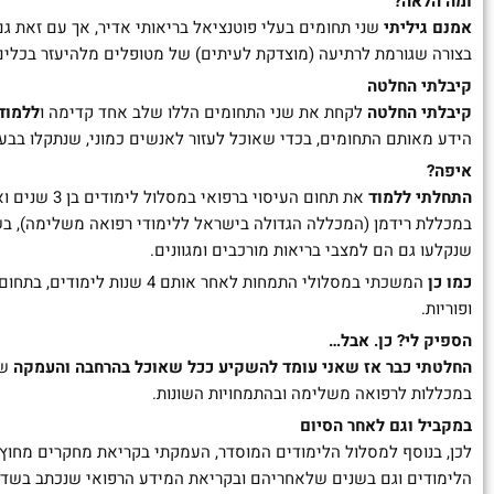
ומה הלאה?
אמנם גיליתי
שני תחומים בעלי פוטנציאל בריאותי אדיר, אך עם זאת גם
בצורה שגורמת לרתיעה (מוצדקת לעיתים) של מטופלים מלהיעזר בכלים
קיבלתי החלטה
קיבלתי החלטה
לקחת את שני התחומים הללו שלב אחד קדימה ו
ללמוד
הידע מאותם התחומים, בכדי שאוכל לעזור לאנשים כמוני, שנתקלו בבעי
איפה?
התחלתי ללמוד
את תחום העיסוי ברפואי במסלול לימודים בן 3 שנים ואת
במכללת רידמן (המכללה הגדולה בישראל ללימודי רפואה משלימה), בש
שנקלעו גם הם למצבי בריאות מורכבים ומגוונים.
כמו כן
המשכתי במסלולי התמחות לאחר אות
ופוריות.
הספיק לי? כן. אבל…
החלטתי כבר אז
שאני עומד להשקיע ככל שאוכל בהרחבה והעמקה
של
במכללות לרפואה משלימה ובהתמחויות השונות.
במקביל וגם לאחר הסיום
לכן, בנוסף למסלול הלימודים המוסדר, העמקתי בקריאת מחקרים מחוץ 
הלימודים וגם בשנים שלאחריהם ובקריאת המידע הרפואי שנכתב בשדה 