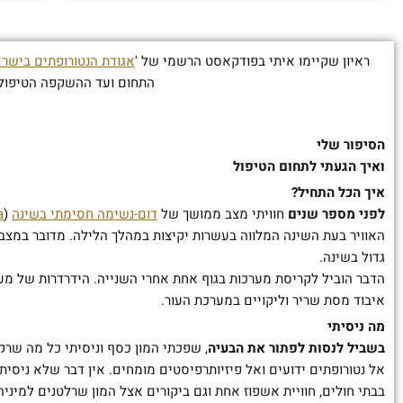
ראיון שקיימו איתי בפודקאסט הרשמי של '
אגודת הנטורופתים בישר
התחום ועד ההשקפה הטיפול
הסיפור שלי
ואיך הגעתי לתחום הטיפול
איך הכל התחיל?
לפני מספר שנים
חוויתי מצב ממושך של
דום-נשימה חסימתי בשינה
(
a
האוויר בעת השינה המלווה בעשרות יקיצות במהלך הלילה. מדובר במצב 
גדול בשינה.
הדבר הוביל לקריסת מערכות בגוף אחת אחרי השנייה. הידרדרות של מערכת
איבוד מסת שריר וליקויים במערכת העור.
מה ניסיתי
בשביל לנסות לפתור את הבעיה
, שפכתי המון כסף וניסיתי כל מה שר
אל נטורופתים ידועים ואל פיזיותרפיסטים מומחים. אין דבר שלא ניסיתי.
בבתי חולים, חוויית אשפוז אחת וגם ביקורים אצל המון שרלטנים למינ