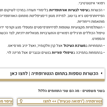
רפואי אינטגרטיבי.
• הכשרות ב
עיסוי לבעיות אורתופדיות
בלימודי תעודה במרכז לשיקום תנ
הפיזיותרפיסט גיא בר-טוב. למידת מגוון דיסציפלינות מתחום האורתופדיה
מותאמות וייחודיות.
•
השתלמויות מקצועיות שוטפות לפיזיותרפיסטים ומטפלי מגע וקורסי י
והספורט.
• התמחויות ב
מערכת העיכול
אצל קרן וולקומיר, ואצל יניב מורסיאנו.
• בהתמחות בתמיכה ב
טיפולי פוריות
בנשים ובגברים אצל מרינה לוי.
הכשרות נוספות בתחום הנטורופתיה | לחצו כאן
בשני משפטים - מה הם שני התחומים הללו?
נטורופתיה ("רפואה טבעית") >> לחצו
עיסוי מו