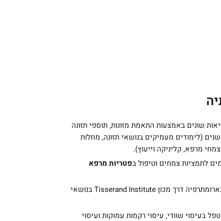
יה
אות שונים באמצעות התאמת מזונות, תוספי תזונה
מחי מרפא דרך בית הספר לרפואה טבעית במכללת רידמן במסלול בן 4 שנים (לימודים מעמיקים בנושאי תזונה, מחלות
ים לתמציות צמחים וטיפול ב
פטריות מרפא
(ארומתרפיה) לצד קורסים מתקדמים בארומתרפיה דרך מכון Tisserand Institute בנושאי
 בעיסוי שוודי, עיסוי רקמות עמוקות ועיסוי