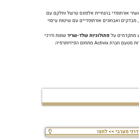
ועתי אורתופדי בהנחיית אלפונס טרשל
וחלקם עם
, מבדקים ואבחונים אורתופדיים עם שיטות עיסוי
דע מתקדמים על
פתולוגיות שלד-שריר
שונות ודרכי
טיפול הכוללים תרגילים רפואיים והתערבויות מנואליות-ידניות, לצד הכשרות מטעם חברת Activix מתחום הפיזיותרפיה
דרני מערבי >> לחצו