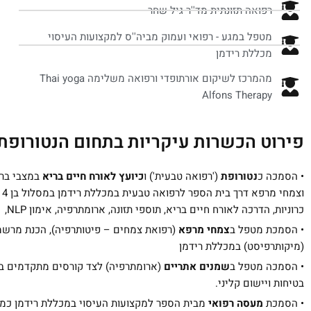
רפואה תזונתית מד''ר גיל שחר
מטפל במגע - רפואי ועמוק מביה''ס למקצועות העיסוי
מכללת רידמן
מהמרכז לשיקום אורתופדי ורפואה משלימה Thai yoga
Alfons Therapy‏
פירוט הכשרות עיקריות בתחום הנטורופת
•
הסמכה כ
נטורופת
('רפואה טבעית') ו
כיועץ לאורח חיים בריא
במצבי ברי
וצ
כרוניות, הדרכה לאורח חיים בריא, תוספי תזונה, ארומתרפיה, אימון NLP, צמחי מרפא, קליניקה וייעוץ).
• הסמכת מטפל ב
צמחי מרפא
(רפואת צמחים – פיטותרפיה), הכנת מרשמ
(מיקותרפיסט) במכללת רידמן
•
הסמכה מטפל ב
שמנים אתריים
בטיחות ויישום קליני.
• הסמכת
מעסה רפואי
מבית הספר למקצועות העיסוי במכללת רידמן כמטפל