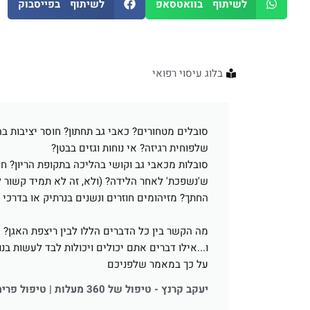
לשיתוף בוואטסאפ
לשיתוף בפייסבוק
בלוג עיסוי רפואי
סובלים מטחורים? כאבי גב תחתון? חוסר יציבות ב
שלפוחית רגיזה? אי נוחות וגזים בבטן?
סובלות מכאבי גב וקושי בהליכה בתקופת הריון? 
ש'נשפכת' לאחר הלידה? (ולא, זה לא תמיד קשור 
החתך? מזיהומים חוזרים ונשנים בנרתיק או בדרכי 
מה הקשר בין כל הדברים הללו לבין ריצפת האגן?
ו...אילו דברים אתם יכולים ויכולות לבד לעשות בנו
על כך במאמר שלפניכם
יעקב קרנץ - טיפול של 360 מעלות | טיפול פרימיום - דיוק קליני, ליווי אישי וראייה מקיפה