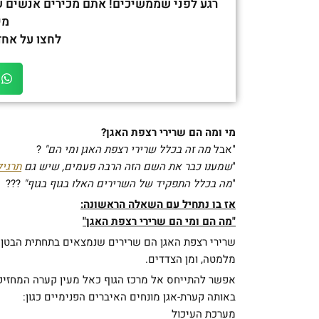
רגע לפני שממשיכים! אתם מכירים אנשים ש
מי
לחצו על אחד
מי ומה הם שרירי רצפת האגן?
"אבל
מה זה בכלל שרירי רצפת האגן ומי הם"
?
"
שמענו כבר את השם הזה הרבה פעמים, שיש גם
תרגיל
"
מה בכלל התפקיד של השרירים האלו בגוף בגוף"
???
אז בו נתחיל עם השאלה הראשונה:
"מה הם ומי הם שרירי רצפת האגן"
שרירי רצפת האגן הם שרירים שנמצאים בתחתית הבטן ו
מלמטה, ומן הצדדים.
אפשר להתייחס אל מרכז הגוף כאל מעין קערה המחזיקה
באותה קערת-אגן מונחים האיברים הפנימיים כגון:
מערכת העיכול