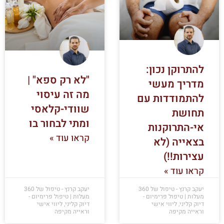
להתרוקן נכון:
"לא רק ספא" |
מדריך מעשי
מה זה עיסוי
להתמודדות עם
שוודי-קלאסי
תחושת
ומתי לבחור בו
אי-התרוקנות
קראו עוד »
בצאייה (לא
עצירות!!)
קראו עוד »
יעקב קרנץ - טיפול של 360
יעקב קרנץ - טיפול של 360
מעלות | טיפול פרימיום -
מעלות | טיפול פרימיום -
דיוק קליני, ליווי אישי
דיוק קליני, ליווי אישי
וראייה מקיפה
וראייה מקיפה