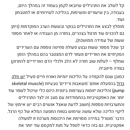
קל לשלב את התרגילים שיובאו לקמן בעמוד זה במהלך היום,
בעבודה, בין שיעורים ומשימות, בהליכה לשירותים או למטבחון
ועוד.
מומלץ לבצע את התרגילים בבוקר ובשעות הערב המוקדמות (ניתן
גם להכניס עוד תרגול בצהרים, בחזרה מן העבודה או לאחר מספר
שעות של עמידה ממושכת),
כך שכל מספר שעות נבצע פעולת סחיטה נוספת עם השרירים
המקיפים את הוורידים ונעזור לדם המצטבר בהם במהלך הזמן
שחלף – לעלות שוב חזרה לא הלב ולכלי הדם הוורידיים להתרוקן
בצורה מיטבית.
כמובן שגם להקפדה על הליכות יומיות ואורח חיים פעיל
יש חלק
גדול
בהפעלת אותם 'משאבות ורידים' טבעיות (skeletal muscle
pump) והליכות יזומות בעצימות בינונית הינם כלי שיכול לשפר עוד
יותר את האפקטיביות בהתמודדות עם מצב זה לצד התרגילים
והתערבויות נוספות (חשוב לדעת שאצל אנשים רבים יש אימוץ של
ליקוי הליכה שלא עושה שימוש בטווח התנועה המלא של כף הרגל.
הדבר 'מנטרל' במידה מסוימת את היכנסות מערכת זו לפעולה
אפקטיבית. גם בזה כדאי לטפל על מנת למקסם עוד יותר את