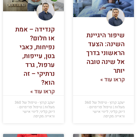
קנדידה – אמת
שיפור היגיינת
או חלום?
השינה: הצעד
נפיחות, כאבי
הראשוני בדרך
בטן, עייפות,
אל שינה טובה
ערפול, גרד
יותר
נרתיקי – זה
קראו עוד »
הוא?
קראו עוד »
יעקב קרנץ - טיפול של 360
יעקב קרנץ - טיפול של 360
מעלות | טיפול פרימיום -
מעלות | טיפול פרימיום -
דיוק קליני, ליווי אישי
דיוק קליני, ליווי אישי
וראייה מקיפה
וראייה מקיפה