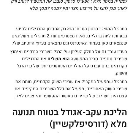
לצפייה במסך מלא : הפעילו סרטון, סובבו את המכשיר לרוחב ורק
לאחר מכן לחצו על הריבוע מצד ימין למטה למסך מלא
התרגיל המוצג בסרטון הנוכחי הוא רק אחד מן התרגילים לסיוע
בבעיות דליות ברגליים, ואליו מצטרפים עוד 2 תרגילים משלימים
שנמצאים כאן בעמוד האינטרנט וגם נמצאים בערוץ היוטיוב שלי.
בעודו עובד גם על החלק העליון של הרגל בשרירי הירכיים ואימוץ
שרירים נוספים סביב המפשעה
הוא משלים
את התרגילים
הקודמים בהם עבדנו על החלקים התחתונים יותר של כף הרגל
והשוק.
התרגיל שמפעיל במקביל את שרירי השוק הקדמיים, מותח את
שרירי השוק האחוריים, מפעיל את כלל השרירים המקיפים את
עצם הירך ושילוב של שרירים באשור המפשעה ומייצבים לאגן.
הליכת עקב-אגודל בטווח תנועה
מלא (דורסיפלקשיין)