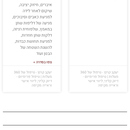
איברים, חיזוק יציבה,
שיקום לאחר לידה
למניעת כאבים וסיבוכים,
מניעה של דליפות שתן
במאמץ, שלפוחית רגיזה,
דלקות שתן חוזרות,
למניעת תחושת כבדות,
להשגת השטחה של
הבטן ועוד
צפו בסדרה »
יעקב קרנץ - טיפול של 360
יעקב קרנץ - טיפול של 360
מעלות | טיפול פרימיום -
מעלות | טיפול פרימיום -
דיוק קליני, ליווי אישי
דיוק קליני, ליווי אישי
וראייה מקיפה
וראייה מקיפה