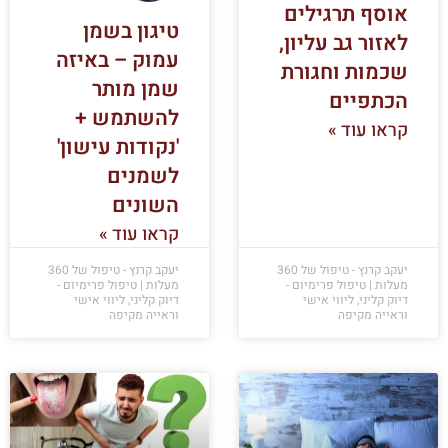
אוסף תרגילים
טיגון בשמן
לאזור גב עליון,
עמוק – באיזה
שכמות וחגורת
שמן מותר
הכתפיים
להשתמש +
קראו עוד »
'נקודות עישון'
לשמנים
השונים
קראו עוד »
יעקב קרנץ - טיפול של 360
יעקב קרנץ - טיפול של 360
מעלות | טיפול פרימיום -
מעלות | טיפול פרימיום -
דיוק קליני, ליווי אישי
דיוק קליני, ליווי אישי
וראייה מקיפה
וראייה מקיפה