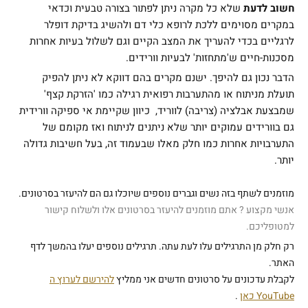
ח
שוב לדעת
שלא כל מקרה ניתן לפתור בצורה טבעית וכדאי
במקרים מסוימים ללכת לרופא כלי דם ולהשיג בדיקת דופלר
לרגליים בכדי להעריך את המצב הקיים וגם לשלול בעיות אחרות
מסכנות-חיים ש'מתחזות' לבעיות וורידים.
הדבר נכון גם להיפך. ישנם מקרים בהם דווקא לא ניתן להפיק
תועלת מניתוח או מהתערבות רפואית רגילה כמו 'הזרקת קצף'
שמבצעת אבלציה (צריבה) לווריד, כיוון שקיימת אי ספיקה וורידית
גם בוורידים עמוקים יותר שלא ניתנים לניתוח ואז מקומם של
התערבויות אחרות כמו חלק מאלו שבעמוד זה, בעל חשיבות גדולה
יותר.
מוזמנים לשתף בזה נשים וגברים נוספים שיוכלו גם הם להיעזר בסרטונים.
אנשי מקצוע ? אתם מוזמנים להיעזר בסרטונים אלו ולשלוח קישור
למטופליכם.
רק חלק מן התרגילים עלו לעת עתה. תרגילים נוספים יעלו בהמשך לדף
האתר.
לקבלת עדכונים על סרטונים חדשים אני ממליץ
להירשם לערוץ ה
YouTube כאן
.