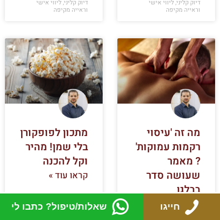
דיוק קליני, ליווי אישי
דיוק קליני, ליווי אישי
וראייה מקיפה
וראייה מקיפה
מה זה 'עיסוי
מתכון לפופקורן
רקמות עמוקות'
בלי שמן! מהיר
? מאמר
וקל להכנה
שעושה סדר
קראו עוד »
בבלגן
קראו עוד »
חייגו
שאלות/טיפול? כתבו לי