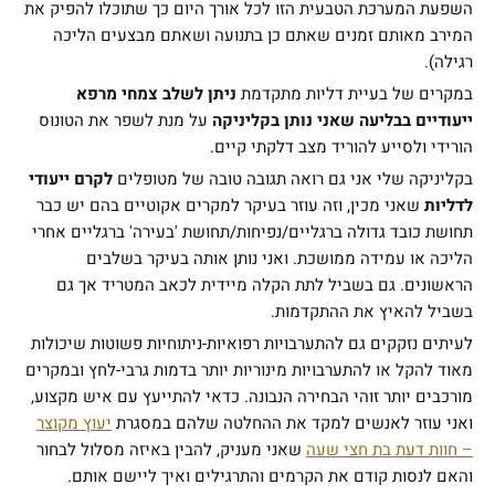
השפעת המערכת הטבעית הזו לכל אורך היום כך שתוכלו להפיק את
המירב מאותם זמנים שאתם כן בתנועה ושאתם מבצעים הליכה
רגילה).
במקרים של בעיית דליות מתקדמת
ניתן לשלב צמחי מרפא
ייעודיים בבליעה שאני נותן בקליניקה
על מנת לשפר את הטונוס
הורידי ולסייע להוריד מצב דלקתי קיים.
בקליניקה שלי אני גם רואה תגובה טובה של מטופלים
לקרם ייעודי
לדליות
שאני מכין, וזה עוזר בעיקר למקרים אקוטיים בהם יש כבר
תחושת כובד גדולה ברגליים/נפיחות/תחושת 'בעירה' ברגליים אחרי
הליכה או עמידה ממושכת. ואני נותן אותה בעיקר בשלבים
הראשונים. גם בשביל לתת הקלה מיידית לכאב המטריד אך גם
בשביל להאיץ את ההתקדמות.
לעיתים נזקקים גם להתערבויות רפואיות-ניתוחיות פשוטות שיכולות
מאוד להקל או להתערבויות מינוריות יותר בדמות גרבי-לחץ ובמקרים
מורכבים יותר זוהי הבחירה הנבונה. כדאי להתייעץ עם איש מקצוע,
ואני עוזר לאנשים למקד את ההחלטה שלהם במסגרת
יעוץ מקוצר
– חוות דעת בת חצי שעה
שאני מעניק, להבין באיזה מסלול לבחור
והאם לנסות קודם את הקרמים והתרגילים ואיך ליישם אותם.