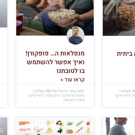
מנפלאות ה… פופקורן!
 ביתית
ואיך אפשר להשתמש
בו לטובתנו
קראו עוד »
יעקב קרנץ - טיפול של 360 מעלות |
יעקב קרנץ - טיפול של 360 מעלות |
י, ליווי אישי
טיפול פרימיום - דיוק קליני, ליווי אישי
וראייה מקיפה